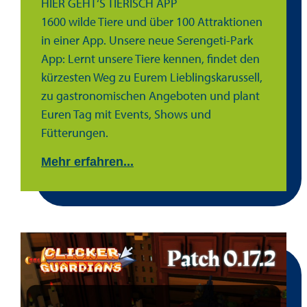
HIER GEHT‘S TIERISCH APP
1600 wilde Tiere und über 100 Attraktionen
in einer App. Unsere neue Serengeti-Park
App: Lernt unsere Tiere kennen, findet den
kürzesten Weg zu Eurem Lieblingskarussell,
zu gastronomischen Angeboten und plant
Euren Tag mit Events, Shows und
Fütterungen.
Mehr erfahren...