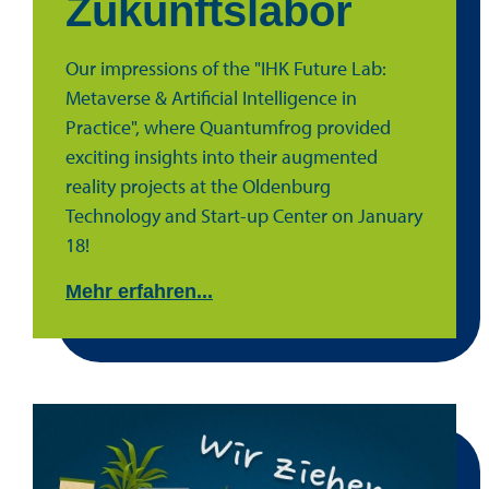
Zukunftslabor
Our impressions of the "IHK Future Lab:
Metaverse & Artificial Intelligence in
Practice", where Quantumfrog provided
exciting insights into their augmented
reality projects at the Oldenburg
Technology and Start-up Center on January
18!
Mehr erfahren...