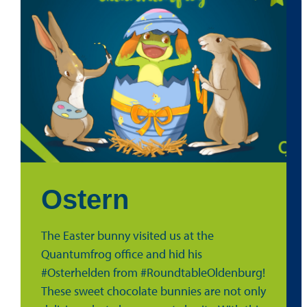
Ostern
The Easter bunny visited us at the
Quantumfrog office and hid his
#Osterhelden from #RoundtableOldenburg!
These sweet chocolate bunnies are not only