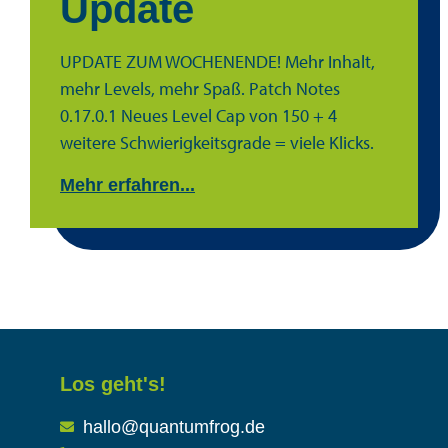
Update
UPDATE ZUM WOCHENENDE! Mehr Inhalt,
mehr Levels, mehr Spaß. Patch Notes
0.17.0.1 Neues Level Cap von 150 + 4
weitere Schwierigkeitsgrade = viele Klicks.
Mehr erfahren...
Los geht's!
hallo@quantumfrog.de