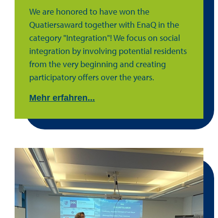
We are honored to have won the
Quatiersaward together with EnaQ in the
category "Integration"! We focus on social
integration by involving potential residents
from the very beginning and creating
participatory offers over the years.
Mehr erfahren...